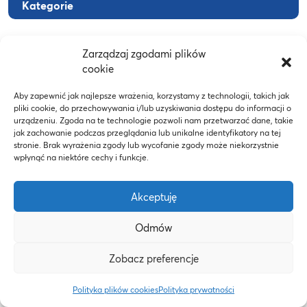
Kategorie
Aktualności
Zarządzaj zgodami plików
cookie
Biblioteka
Aby zapewnić jak najlepsze wrażenia, korzystamy z technologii, takich jak
pliki cookie, do przechowywania i/lub uzyskiwania dostępu do informacji o
urządzeniu. Zgoda na te technologie pozwoli nam przetwarzać dane, takie
Biuro Wsparcia Osób z Niepełnosprawnościami
jak zachowanie podczas przeglądania lub unikalne identyfikatory na tej
stronie. Brak wyrażenia zgody lub wycofanie zgody może niekorzystnie
wpłynąć na niektóre cechy i funkcje.
Droga do zdrowia
Akceptuję
Działania i informacje | Activities & Information
Odmów
Zobacz preferencje
Efektywność „Zielonej recepty”
Polityka plików cookies
Polityka prywatności
Erasmus