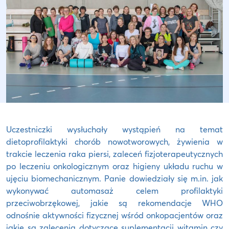
Uczestniczki wysłuchały wystąpień na temat
dietoprofilaktyki chorób nowotworowych, żywienia w
trakcie leczenia raka piersi, zaleceń fizjoterapeutycznych
po leczeniu onkologicznym oraz higieny układu ruchu w
ujęciu biomechanicznym. Panie dowiedziały się m.in. jak
wykonywać automasaż celem profilaktyki
przeciwobrzękowej, jakie są rekomendacje WHO
odnośnie aktywności fizycznej wśród onkopacjentów oraz
jakie są zalecenia dotyczące suplementacji witamin czy