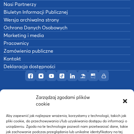
Nasi Partnerzy
Biuletyn Informacji Publicznej
Wersja archiwalna strony
Ochrona Danych Osobowych
Marketing i media
Pracownicy
Zamówienia publiczne
Kontakt
Deklaracja dostępności
Profil AWF Poznań w serwisie Facebook
Profil AWF Poznań w serwisie Instagram
Profil AWF Poznań w serwisie YouTub
Profil AWF Poznań w serwisie Tik
Profil AWF Poznań w serwisi
Ośrodek wypoczynkowy
Biuletyn Informacji
Intranet
Zarządzaj zgodami plików
©
2026
Akademia Wychowania Fizycznego w
cookie
B
Poznaniu
Wykonanie:
nFinity.pl
Aby zapewnić jak najlepsze wrażenia, korzystamy z technologii, takich jak
pliki cookie, do przechowywania i/lub uzyskiwania dostępu do informacji o
urządzeniu. Zgoda na te technologie pozwoli nam przetwarzać dane, takie
jak zachowanie podczas przeglądania lub unikalne identyfikatory na tej