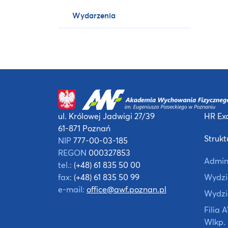
Wydarzenia
ul. Królowej Jadwigi 27/39
HR Exc
61-871 Poznań
Strukt
NIP
777-00-03-185
REGON
000327853
Admin
tel.:
(+48) 61 835 50 00
fax:
(+48) 61 835 50 99
Wydzia
e-mail:
office@awf.poznan.pl
Wydzi
Filia
Wlkp.