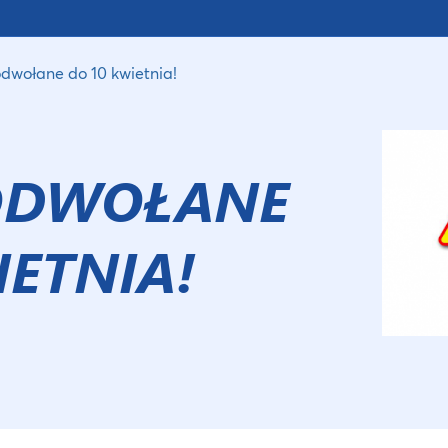
odwołane do 10 kwietnia!
 ODWOŁANE
IETNIA!