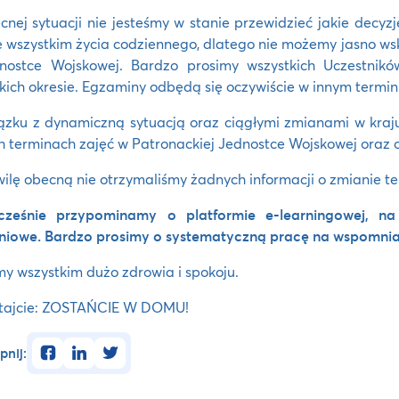
nej sytuacji nie jesteśmy w stanie przewidzieć jakie decyzj
 wszystkim życia codziennego, dlatego nie możemy jasno ws
nostce Wojskowej. Bardzo prosimy wszystkich Uczestnik
kich okresie. Egzaminy odbędą się oczywiście w innym termin
zku z dynamiczną sytuacją oraz ciągłymi zmianami w kraju
 terminach zajęć w Patronackiej Jednostce Wojskowej oraz
ilę obecną nie otrzymaliśmy żadnych informacji o zmianie te
cześnie przypominamy o platformie e-learningowej, na
niowe. Bardzo prosimy o systematyczną pracę na wspomnia
y wszystkim dużo zdrowia i spokoju.
tajcie: ZOSTAŃCIE W DOMU!
facebook
linkedin
twitter
pnij: