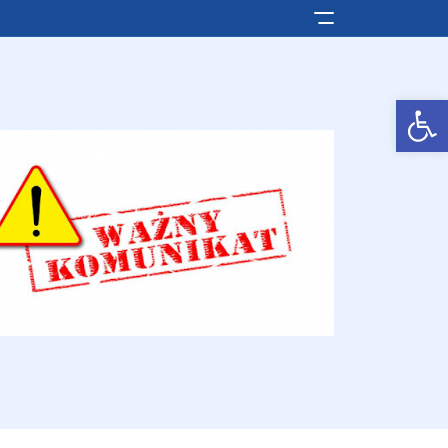
Pokaż/ukryj men
Otwórz pasek narzędzi