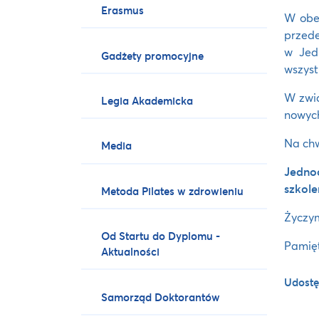
Erasmus
W obec
przede
w Jed
Gadżety promocyjne
wszyst
W zwią
Legia Akademicka
nowych
Na chw
Media
Jedno
szkole
Metoda Pilates w zdrowieniu
Życzym
Od Startu do Dyplomu -
Pamię
Aktualności
Udostę
Samorząd Doktorantów