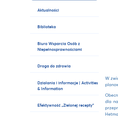
Aktualności
Biblioteka
Biuro Wsparcia Osób z
Niepełnosprawnościami
Droga do zdrowia
W zwią
Działania i informacje | Activities
planow
& Information
Obecna
dla na
Efektywność „Zielonej recepty”
przepr
Hetma