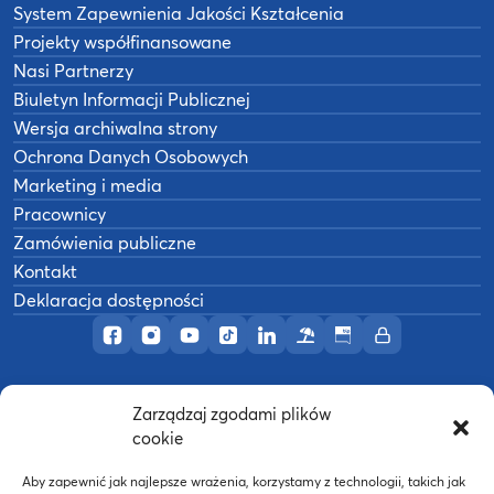
System Zapewnienia Jakości Kształcenia
Projekty współfinansowane
Nasi Partnerzy
Biuletyn Informacji Publicznej
Wersja archiwalna strony
Ochrona Danych Osobowych
Marketing i media
Pracownicy
Zamówienia publiczne
Kontakt
Deklaracja dostępności
Profil AWF Poznań w serwisie Facebook
Profil AWF Poznań w serwisie Instagram
Profil AWF Poznań w serwisie YouTub
Profil AWF Poznań w serwisie Tik
Profil AWF Poznań w serwisi
Ośrodek wypoczynkowy
Biuletyn Informacji
Intranet
Zarządzaj zgodami plików
©
2026
Akademia Wychowania Fizycznego w
cookie
B
Poznaniu
Wykonanie:
nFinity.pl
Aby zapewnić jak najlepsze wrażenia, korzystamy z technologii, takich jak