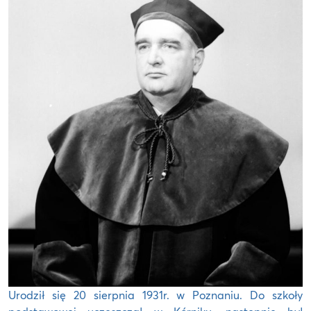
Urodził się 20 sierpnia 1931r. w Poznaniu. Do szkoły