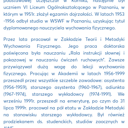
podstawowej uczęszczał w Kórniku, następnie był
uczniem VI Liceum Ogólnokształcącego w Poznaniu, w
którym w 1951r. złożył egzamin dojrzałości. W latach 1953
-1956 odbył studia w WSWF w Poznaniu, uzyskując tytuł
dyplomowanego nauczyciela wychowania fizycznego.
Przez lata pracował w Zakładzie Teorii i Metodyki
Wychowania Fizycznego. Jego praca doktorska
poświęcona była nauczaniu „Rola instrukcji słownej i
pokazowej w nauczaniu ćwiczeń ruchowych”. Zawsze
przywiązywał dużą wagę do lekcji wychowania
fizycznego. Pracując w Akademii w latach 1956-1999
przeszedł przez wszystkie szczeble zawodowe: asystenta
(1956-1959), starszego asystenta (1960-1967), adiunkta
(1967-1974), starszego wykładowcy (1974-1991). We
wrześniu 1991r. przeszedł na emeryturę, po czym do 31
lipca 1999r. pracował na pół etatu w Zakładzie Metodyki
na stanowisku starszego wykładowcy. Był również
prodziekanem ds. studenckich, studiów zaocznych w