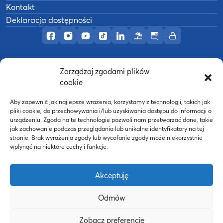
Kontakt
Deklaracja dostępności
Profil AWF Poznań w serwisie Facebook
Profil AWF Poznań w serwisie Instagram
Profil AWF Poznań w serwisie YouTub
Profil AWF Poznań w serwisie Tik
Profil AWF Poznań w serwisi
Ośrodek wypoczynkowy
Biuletyn Informacji
Intranet
Zarządzaj zgodami plików
©
2026
Akademia Wychowania Fizycznego w
cookie
B
Poznaniu
Wykonanie:
nFinity.pl
Aby zapewnić jak najlepsze wrażenia, korzystamy z technologii, takich jak
pliki cookie, do przechowywania i/lub uzyskiwania dostępu do informacji o
urządzeniu. Zgoda na te technologie pozwoli nam przetwarzać dane, takie
jak zachowanie podczas przeglądania lub unikalne identyfikatory na tej
stronie. Brak wyrażenia zgody lub wycofanie zgody może niekorzystnie
wpłynąć na niektóre cechy i funkcje.
Akceptuję
Odmów
Strona WWW powstała dzięki współfinansowaniu ze
Zobacz preferencje