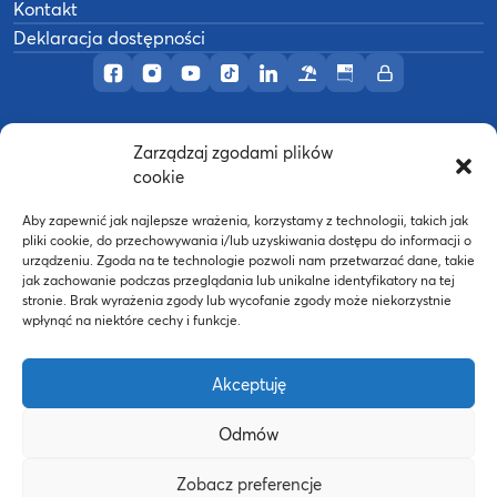
Kontakt
Deklaracja dostępności
Profil AWF Poznań w serwisie Facebook
Profil AWF Poznań w serwisie Instagram
Profil AWF Poznań w serwisie YouTub
Profil AWF Poznań w serwisie Tik
Profil AWF Poznań w serwisi
Ośrodek wypoczynkowy
Biuletyn Informacji
Intranet
Zarządzaj zgodami plików
©
2026
Akademia Wychowania Fizycznego w
cookie
B
Poznaniu
Wykonanie:
nFinity.pl
Aby zapewnić jak najlepsze wrażenia, korzystamy z technologii, takich jak
pliki cookie, do przechowywania i/lub uzyskiwania dostępu do informacji o
urządzeniu. Zgoda na te technologie pozwoli nam przetwarzać dane, takie
jak zachowanie podczas przeglądania lub unikalne identyfikatory na tej
stronie. Brak wyrażenia zgody lub wycofanie zgody może niekorzystnie
wpłynąć na niektóre cechy i funkcje.
Akceptuję
Odmów
Strona WWW powstała dzięki współfinansowaniu ze
Zobacz preferencje
środków Europejskiego Funduszu Społecznego oraz