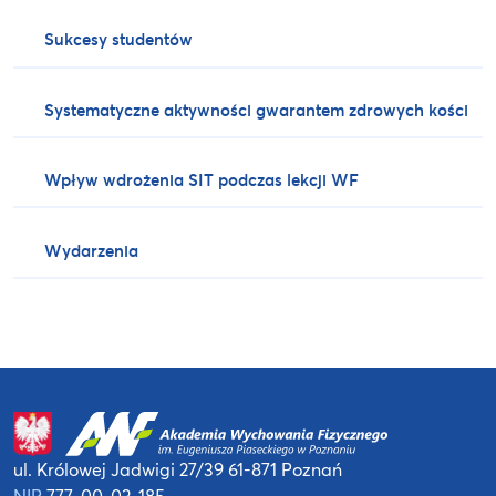
Sukcesy studentów
Systematyczne aktywności gwarantem zdrowych kości
Wpływ wdrożenia SIT podczas lekcji WF
Wydarzenia
ul. Królowej Jadwigi 27/39
61-871 Poznań
NIP
777-00-03-185