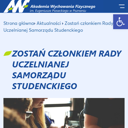
Po
Otwórz pasek narzędzi
Strona główna
Aktualności
Zostań członkiem Rady
Uczelnianej Samorządu Studenckiego
ZOSTAŃ CZŁONKIEM RADY
UCZELNIANEJ
SAMORZĄDU
STUDENCKIEGO