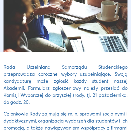
Rada Uczelniana Samorządu Studenckiego
przeprowadza coroczne wybory uzupełniające. Swoją
kandydaturę może zgłosić każdy student naszej
Akademii. Formularz zgłoszeniowy należy przesłać do
Komisji Wyborczej do przyszłej środy, tj. 21 października,
do godz. 20.
Członkowie Rady zajmują się m.in. sprawami socjalnymi i
dydaktycznymi, organizacją wydarzeń dla studentów i ich
promocją, a także nawiązywaniem współpracy z firmami