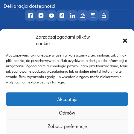
Deklaracja dostępności
Profil AWF Poznań w serwisie Facebook
Profil AWF Poznań w serwisie Instagram
Profil AWF Poznań w serwisie YouTub
Profil AWF Poznań w serwisie Tik
Profil AWF Poznań w serwisi
Ośrodek wypoczynkowy
Biuletyn Informacji
Intranet
Zarządzaj zgodami plików
©
2026
Akademia Wychowania Fizycznego w
cookie
B
Poznaniu
Wykonanie:
nFinity.pl
Aby zapewnić jak najlepsze wrażenia, korzystamy z technologii, takich jak
pliki cookie, do przechowywania i/lub uzyskiwania dostępu do informacji o
urządzeniu. Zgoda na te technologie pozwoli nam przetwarzać dane, takie
jak zachowanie podczas przeglądania lub unikalne identyfikatory na tej
stronie. Brak wyrażenia zgody lub wycofanie zgody może niekorzystnie
wpłynąć na niektóre cechy i funkcje.
Akceptuję
Odmów
Strona WWW powstała dzięki współfinansowaniu ze
Zobacz preferencje
środków Europejskiego Funduszu Społecznego oraz