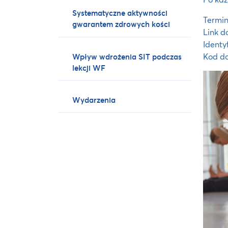
Systematyczne aktywności
Termin:
gwarantem zdrowych kości
Link d
Identy
Kod d
Wpływ wdrożenia SIT podczas
lekcji WF
Wydarzenia