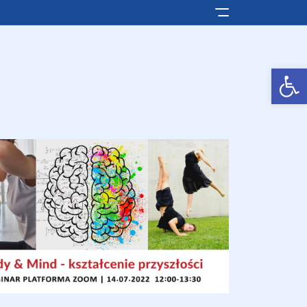
Pokaż/ukryj men
Otwórz pasek narzędzi