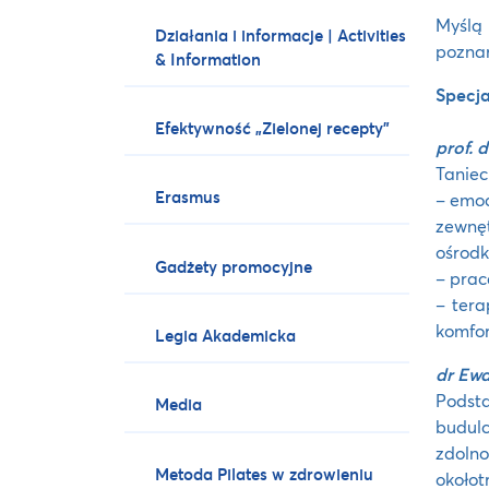
Myślą 
Działania i informacje | Activities
poznan
& Information
Specja
Efektywność „Zielonej recepty”
prof. 
Taniec 
Erasmus
– emoc
zewnę
ośrod
Gadżety promocyjne
– prac
– tera
komfor
Legia Akademicka
dr Ewa
Podst
Media
budul
zdoln
Metoda Pilates w zdrowieniu
około