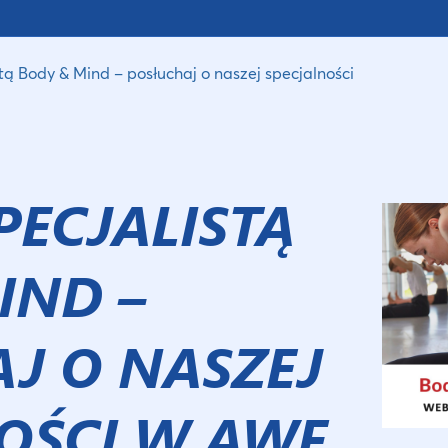
tą Body & Mind – posłuchaj o naszej specjalności
PECJALISTĄ
IND –
J O NASZEJ
OŚCI W AWF