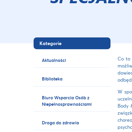
Kategorie
Co to 
Aktualności
możliw
dowiec
Biblioteka
odbędz
W spot
Biuro Wsparcia Osób z
uczeln
Niepełnosprawnościami
Body &
związ
chore
Droga do zdrowia
psycho