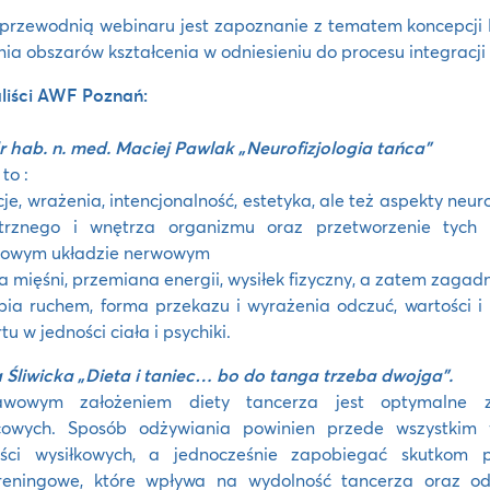
przewodnią webinaru jest zapoznanie z tematem koncepcji 
ia obszarów kształcenia w odniesieniu do procesu integracji 
liści AWF Poznań:
dr hab. n. med. Maciej Pawlak „Neurofizjologia tańca”
to :
je, wrażenia, intencjonalność, estetyka, ale też aspekty neuro
trznego i wnętrza organizmu oraz przetworzenie tych
kowym układzie nerwowym
a mięśni, przemiana energii, wysiłek fizyczny, a zatem zagad
pia ruchem, forma przekazu i wyrażenia odczuć, wartości 
tu w jedności ciała i psychiki.
 Śliwicka „Dieta i taniec… bo do tanga trzeba dwojga”.
awowym założeniem diety tancerza jest optymalne za
cowych. Sposób odżywiania powinien przede wszystkim
ości wysiłkowych, a jednocześnie zapobiegać skutkom pr
treningowe, które wpływa na wydolność tancerza oraz odp