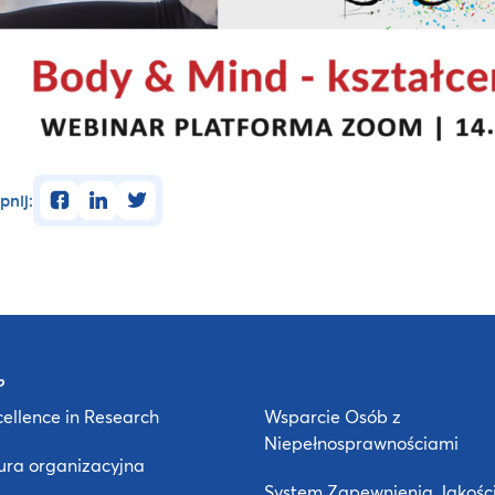
facebook
linkedin
twitter
pnij:
ellence in Research
Wsparcie Osób z
Niepełnosprawnościami
ura organizacyjna
System Zapewnienia Jakośc