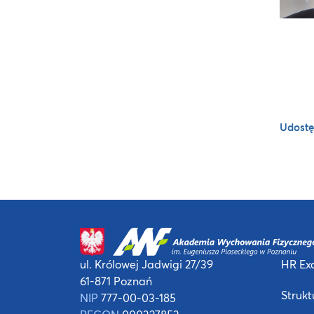
Udostę
ul. Królowej Jadwigi 27/39
HR Exc
61-871 Poznań
Strukt
NIP
777-00-03-185