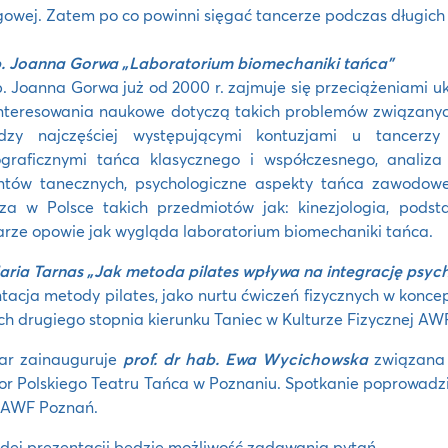
gowej. Zatem po co powinni sięgać tancerze podczas długic
b. Joanna Gorwa „Laboratorium biomechaniki tańca”
. Joanna Gorwa już od 2000 r. zajmuje się przeciążeniami 
interesowania naukowe dotyczą takich problemów związanych
dzy najczęściej występującymi kontuzjami u tancerz
ograficznymi tańca klasycznego i współczesnego, analiza
ntów tanecznych, psychologiczne aspekty tańca zawodow
za w Polsce takich przedmiotów jak: kinezjologia, podst
rze opowie jak wygląda laboratorium biomechaniki tańca.
ria Tarnas „Jak metoda pilates wpływa na integrację psyc
tacja metody pilates, jako nurtu ćwiczeń fizycznych w koncep
ch drugiego stopnia kierunku Taniec w Kulturze Fizycznej A
ar zainauguruje
prof. dr hab. Ewa Wycichowska
związana 
or Polskiego Teatru Tańca w Poznaniu. Spotkanie poprowadz
 AWF Poznań.
dej prezentacji będzie możliwość zadawania pytań.