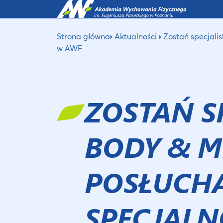
Strona główna
Aktualności
Zostań specjalis
w AWF
ZOSTAŃ S
BODY & M
POSŁUCHA
SPECJALN