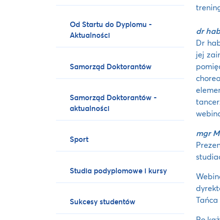
trenin
Od Startu do Dyplomu -
dr ha
Aktualności
Dr hab
jej za
pomię
Samorząd Doktorantów
chore
eleme
Samorząd Doktorantów -
tancer
aktualności
webina
mgr Ma
Sport
Prezen
studia
Studia podyplomowe i kursy
Webin
dyrekt
Tańca
Sukcesy studentów
Po każ