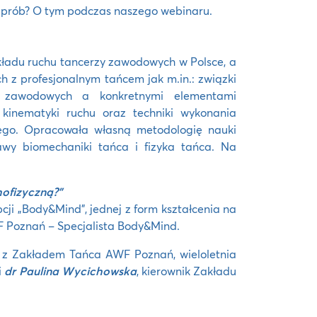
h prób? O tym podczas naszego webinaru.
układu ruchu tancerzy zawodowych w Polsce, a
 z profesjonalnym tańcem jak m.in.: związki
y zawodowych a konkretnymi elementami
 kinematyki ruchu oraz techniki wykonania
ego. Opracowała własną metodologię nauki
awy biomechaniki tańca i fizyka tańca. Na
hofizyczną?”
cji „Body&Mind”, jednej z form kształcenia na
WF Poznań – Specjalista Body&Mind.
z Zakładem Tańca AWF Poznań, wieloletnia
i
dr Paulina Wycichowska
, kierownik Zakładu