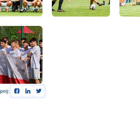
facebook
linkedin
twitter
pnij: