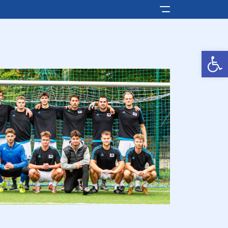
Pokaż/ukryj men
Otwórz pasek narzędzi