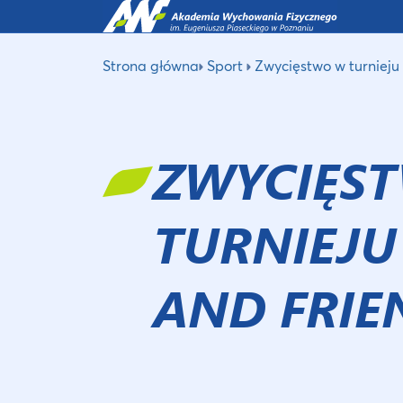
Strona główna
Sport
Zwycięstwo w turniej
ZWYCIĘS
TURNIEJU
AND FRIE