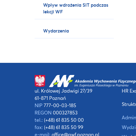
Wpływ wdrożenia SIT podczas
lekcji WF
Wydarzenia
ul. Królowej Jadwigi 27/39
HR Exc
61-871 Poznań
Strukt
NIP
777-00-03-185
REGON
000327853
Admin
tel.:
(+48) 61 835 50 00
fax:
(+48) 61 835 50 99
Wydzia
e-mail:
office@awf.poznan.pl