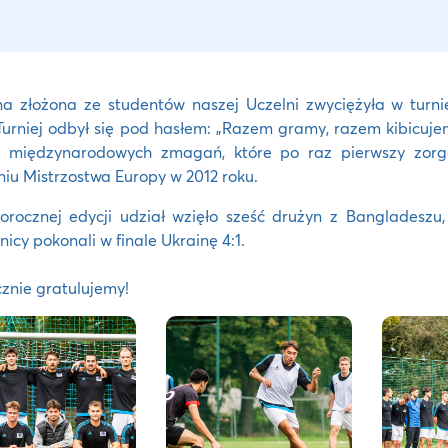
a złożona ze studentów naszej Uczelni zwyciężyła w turni
Turniej odbył się pod hasłem: „Razem gramy, razem kibicujem
a międzynarodowych zmagań, które po raz pierwszy zorg
iu Mistrzostwa Europy w 2012 roku.
rocznej edycji udział wzięło sześć drużyn z Bangladeszu, 
icy pokonali w finale Ukrainę 4:1.
znie gratulujemy!