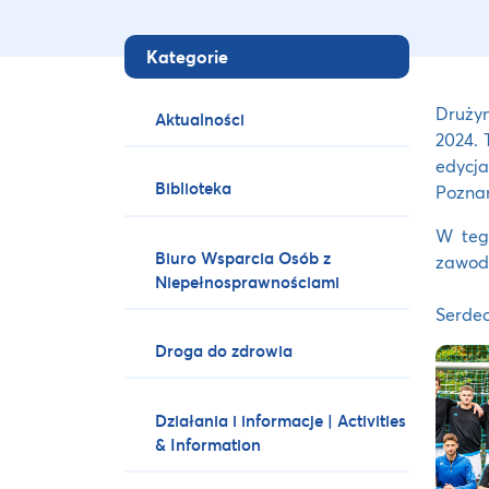
Kategorie
Drużyn
Aktualności
2024. 
edycj
Biblioteka
Poznan
W tego
Biuro Wsparcia Osób z
zawodn
Niepełnosprawnościami
Serdec
Droga do zdrowia
Działania i informacje | Activities
& Information