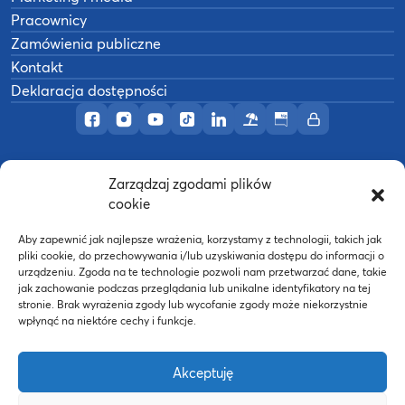
Pracownicy
Zamówienia publiczne
Kontakt
Deklaracja dostępności
Profil AWF Poznań w serwisie Facebook
Profil AWF Poznań w serwisie Instagram
Profil AWF Poznań w serwisie YouTub
Profil AWF Poznań w serwisie Tik
Profil AWF Poznań w serwisi
Ośrodek wypoczynkowy
Biuletyn Informacji
Intranet
Zarządzaj zgodami plików
©
2026
Akademia Wychowania Fizycznego w
cookie
B
Poznaniu
Wykonanie:
nFinity.pl
Aby zapewnić jak najlepsze wrażenia, korzystamy z technologii, takich jak
pliki cookie, do przechowywania i/lub uzyskiwania dostępu do informacji o
urządzeniu. Zgoda na te technologie pozwoli nam przetwarzać dane, takie
jak zachowanie podczas przeglądania lub unikalne identyfikatory na tej
stronie. Brak wyrażenia zgody lub wycofanie zgody może niekorzystnie
wpłynąć na niektóre cechy i funkcje.
Akceptuję