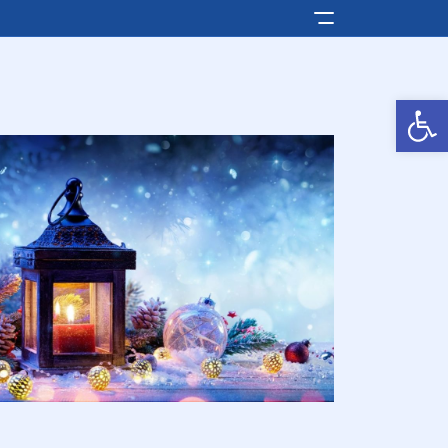
Pokaż/ukryj men
Otwórz pasek narzędzi