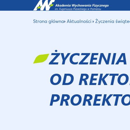
Strona główna
Aktualności
Życzenia świąte
ŻYCZENIA
OD REKTO
PROREKT