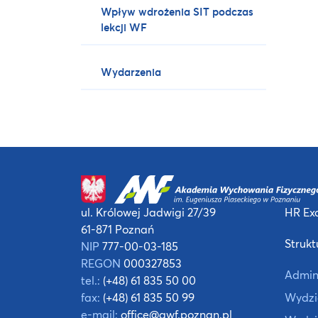
Wpływ wdrożenia SIT podczas
lekcji WF
Wydarzenia
ul. Królowej Jadwigi 27/39
HR Exc
61-871 Poznań
Strukt
NIP
777-00-03-185
REGON
000327853
Admin
tel.:
(+48) 61 835 50 00
fax:
(+48) 61 835 50 99
Wydzia
e-mail:
office@awf.poznan.pl