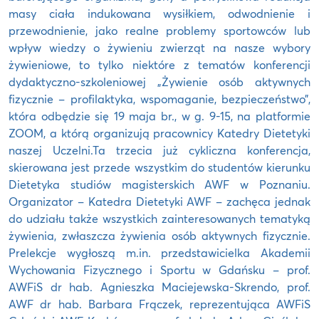
masy ciała indukowana wysiłkiem, odwodnienie i
przewodnienie, jako realne problemy sportowców lub
wpływ wiedzy o żywieniu zwierząt na nasze wybory
żywieniowe, to tylko niektóre z tematów konferencji
dydaktyczno-szkoleniowej „Żywienie osób aktywnych
fizycznie – profilaktyka, wspomaganie, bezpieczeństwo”,
która odbędzie się 19 maja br., w g. 9-15, na platformie
ZOOM, a którą organizują pracownicy Katedry Dietetyki
naszej Uczelni.Ta trzecia już cykliczna konferencja,
skierowana jest przede wszystkim do studentów kierunku
Dietetyka studiów magisterskich AWF w Poznaniu.
Organizator – Katedra Dietetyki AWF – zachęca jednak
do udziału także wszystkich zainteresowanych tematyką
żywienia, zwłaszcza żywienia osób aktywnych fizycznie.
Prelekcje wygłoszą m.in. przedstawicielka Akademii
Wychowania Fizycznego i Sportu w Gdańsku – prof.
AWFiS dr hab. Agnieszka Maciejewska-Skrendo, prof.
AWF dr hab. Barbara Frączek, reprezentująca AWFiS