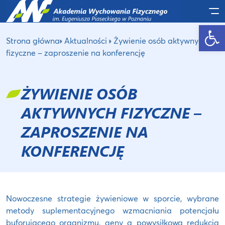
Po
Otwórz pasek narzędzi
Strona główna
Aktualności
Żywienie osób aktywnych
fizyczne – zaproszenie na konferencję
ŻYWIENIE OSÓB
AKTYWNYCH FIZYCZNE –
ZAPROSZENIE NA
KONFERENCJĘ
Nowoczesne strategie żywieniowe w sporcie, wybrane
metody suplementacyjnego wzmacniania potencjału
buforującego organizmu, geny a powysiłkowa redukcja