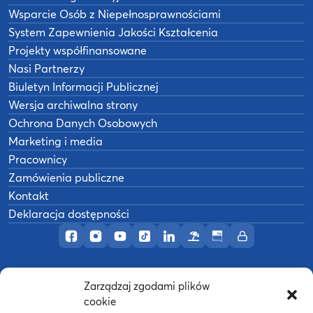
Wsparcie Osób z Niepełnosprawnościami
System Zapewnienia Jakości Kształcenia
Projekty współfinansowane
Nasi Partnerzy
Biuletyn Informacji Publicznej
Wersja archiwalna strony
Ochrona Danych Osobowych
Marketing i media
Pracownicy
Zamówienia publiczne
Kontakt
Deklaracja dostępności
Profil AWF Poznań w serwisie Facebook
Profil AWF Poznań w serwisie Instagram
Profil AWF Poznań w serwisie YouTub
Profil AWF Poznań w serwisie Tik
Profil AWF Poznań w serwisi
Ośrodek wypoczynkowy
Biuletyn Informacji
Intranet
Zarządzaj zgodami plików
©
2026
Akademia Wychowania Fizycznego w
cookie
B
Poznaniu