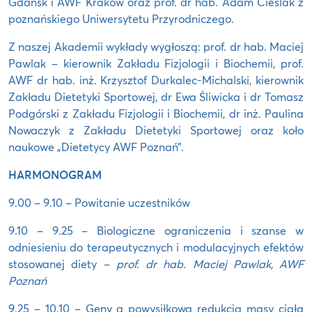
Gdańsk i AWF Kraków oraz prof. dr hab. Adam Cieślak z
poznańskiego Uniwersytetu Przyrodniczego.
Z naszej Akademii wykłady wygłoszą: prof. dr hab. Maciej
Pawlak – kierownik Zakładu Fizjologii i Biochemii, prof.
AWF dr hab. inż. Krzysztof Durkalec-Michalski, kierownik
Zakładu Dietetyki Sportowej, dr Ewa Śliwicka i dr Tomasz
Podgórski z Zakładu Fizjologii i Biochemii, dr inż. Paulina
Nowaczyk z Zakładu Dietetyki Sportowej oraz koło
naukowe „Dietetycy AWF Poznań”.
HARMONOGRAM
9.00 – 9.10 – Powitanie uczestników
9.10 – 9.25 – Biologiczne ograniczenia i szanse w
odniesieniu do terapeutycznych i modulacyjnych efektów
stosowanej diety –
prof. dr hab. Maciej Pawlak, AWF
Poznań
9.25 – 10.10 – Geny a powysiłkowa redukcja masy ciała