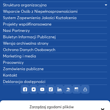
Struktura organizacyjna
Wsparcie Osób z Niepełnosprawnościami
System Zapewnienia Jakości Kształcenia
Projekty współfinansowane
Nasi Partnerzy
Biuletyn Informacji Publicznej
Wersja archiwalna strony
Ochrona Danych Osobowych
Marketing i media
Pracownicy
Zamówienia publiczne
Kontakt
Deklaracja dostępności
Profil AWF Poznań w serwisie Facebook
Profil AWF Poznań w serwisie Instagram
Profil AWF Poznań w serwisie YouTub
Profil AWF Poznań w serwisie Tik
Profil AWF Poznań w serwisi
Ośrodek wypoczynkowy
Biuletyn Informacji
Intranet
Zarządzaj zgodami plików
©
2026
Akademia Wychowania Fizycznego w