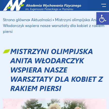
Po
Otwórz pasek narzędzi
Strona główna
Aktualności
Mistrzyni olimpijska Anita
Włodarczyk wspiera nasze warsztaty dla kobiet z rakiem
piersi
MISTRZYNI OLIMPIJSKA
ANITA WŁODARCZYK
WSPIERA NASZE
WARSZTATY DLA KOBIET Z
RAKIEM PIERSI