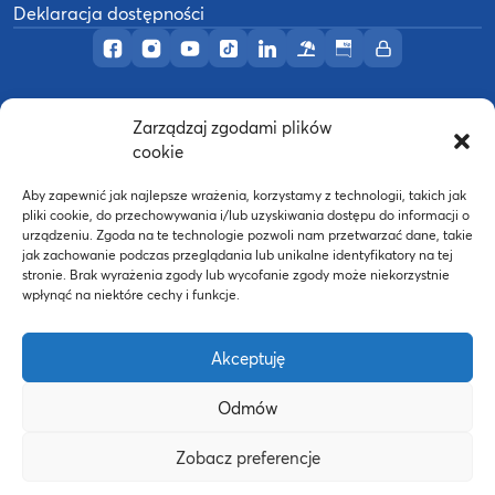
Deklaracja dostępności
Profil AWF Poznań w serwisie Facebook
Profil AWF Poznań w serwisie Instagram
Profil AWF Poznań w serwisie YouTub
Profil AWF Poznań w serwisie Tik
Profil AWF Poznań w serwisi
Ośrodek wypoczynkowy
Biuletyn Informacji
Intranet
Zarządzaj zgodami plików
©
2026
Akademia Wychowania Fizycznego w
cookie
B
Poznaniu
Wykonanie:
nFinity.pl
Aby zapewnić jak najlepsze wrażenia, korzystamy z technologii, takich jak
pliki cookie, do przechowywania i/lub uzyskiwania dostępu do informacji o
urządzeniu. Zgoda na te technologie pozwoli nam przetwarzać dane, takie
jak zachowanie podczas przeglądania lub unikalne identyfikatory na tej
stronie. Brak wyrażenia zgody lub wycofanie zgody może niekorzystnie
wpłynąć na niektóre cechy i funkcje.
Akceptuję
Odmów
Strona WWW powstała dzięki współfinansowaniu ze
Zobacz preferencje
środków Europejskiego Funduszu Społecznego oraz