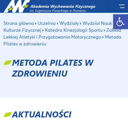
Po
Otwórz pasek narzędzi
Strona główna
Uczelnia
Wydziały
Wydział Nauk o
Kulturze Fizycznej
Katedra Kinezjologii Sportu
Zakład
Lekkiej Atletyki i Przygotowania Motorycznego
Metoda
Pilates w zdrowieniu
METODA PILATES W
ZDROWIENIU
AKTUALNOŚCI