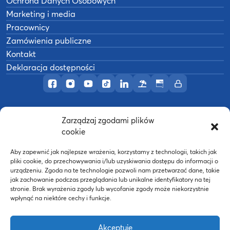
Ochrona Danych Osobowych
Marketing i media
Pracownicy
Zamówienia publiczne
Kontakt
Deklaracja dostępności
Profil AWF Poznań w serwisie Facebook
Profil AWF Poznań w serwisie Instagram
Profil AWF Poznań w serwisie YouTub
Profil AWF Poznań w serwisie Tik
Profil AWF Poznań w serwisi
Ośrodek wypoczynkowy
Biuletyn Informacji
Intranet
Zarządzaj zgodami plików
©
2026
Akademia Wychowania Fizycznego w
cookie
B
Poznaniu
Wykonanie:
nFinity.pl
Aby zapewnić jak najlepsze wrażenia, korzystamy z technologii, takich jak
pliki cookie, do przechowywania i/lub uzyskiwania dostępu do informacji o
urządzeniu. Zgoda na te technologie pozwoli nam przetwarzać dane, takie
jak zachowanie podczas przeglądania lub unikalne identyfikatory na tej
stronie. Brak wyrażenia zgody lub wycofanie zgody może niekorzystnie
wpłynąć na niektóre cechy i funkcje.
Akceptuję