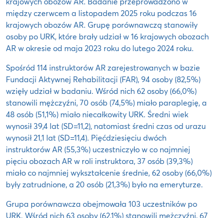
krajowych obozów AR. Badanie przeprowadzono w
między czerwcem a listopadem 2025 roku podczas 16
krajowych obozów AR. Grupę porównawczą stanowiły
osoby po URK, które brały udział w 16 krajowych obozach
AR w okresie od maja 2023 roku do lutego 2024 roku.
Spośród 114 instruktorów AR zarejestrowanych w bazie
Fundacji Aktywnej Rehabilitacji (FAR), 94 osoby (82,5%)
wzięły udział w badaniu. Wśród nich 62 osoby (66,0%)
stanowili mężczyźni, 70 osób (74,5%) miało paraplegię, a
48 osób (51,1%) miało niecałkowity URK. Średni wiek
wynosił 39,4 lat (SD=11,2), natomiast średni czas od urazu
wynosił 21,1 lat (SD=11,4). Pięćdziesięciu dwóch
instruktorów AR (55,3%) uczestniczyło w co najmniej
pięciu obozach AR w roli instruktora, 37 osób (39,3%)
miało co najmniej wykształcenie średnie, 62 osoby (66,0%)
były zatrudnione, a 20 osób (21,3%) było na emeryturze.
Grupa porównawcza obejmowała 103 uczestników po
URK. Wśród nich 63 osoby (62,1%) stanowili mężczyźni, 67