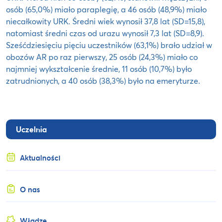
osób (65,0%) miało paraplegię, a 46 osób (48,9%) miało
niecałkowity URK. Średni wiek wynosił 37,8 lat (SD=15,8),
natomiast średni czas od urazu wynosił 7,3 lat (SD=8,9).
Sześćdziesięciu pięciu uczestników (63,1%) brało udział w
obozów AR po raz pierwszy, 25 osób (24,3%) miało co
najmniej wykształcenie średnie, 11 osób (10,7%) było
zatrudnionych, a 40 osób (38,3%) było na emeryturze.
Uczelnia
Aktualności
O nas
Władze