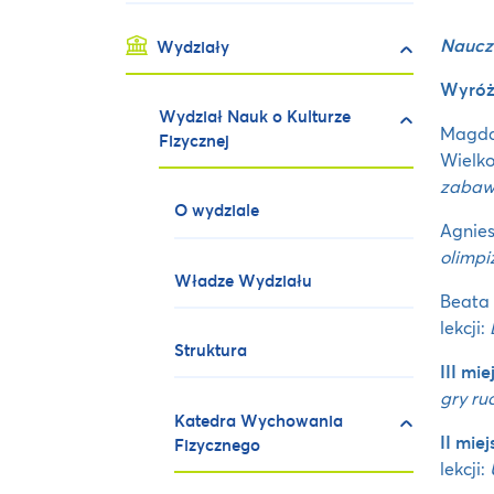
Nauczy
Wydziały
Wyróż
Wydział Nauk o Kulturze
Magdal
Fizycznej
Wielko
zabawa
O wydziale
Agnies
olimpi
Władze Wydziału
Beata 
lekcji:
Struktura
III mie
gry ru
Katedra Wychowania
II miej
Fizycznego
lekcji: