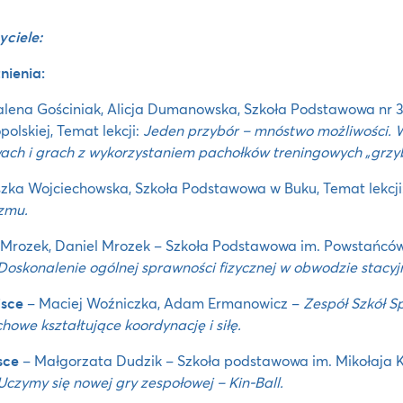
ciele:
nienia:
ena Gościniak, Alicja Dumanowska, Szkoła Podstawowa nr 3
polskiej, Temat lekcji:
Jeden przybór – mnóstwo możliwości. 
ch i grach z wykorzystaniem pachołków treningowych „grzy
zka Wojciechowska, Szkoła Podstawowa w Buku, Temat lekcji
zmu.
Mrozek, Daniel Mrozek – Szkoła Podstawowa im. Powstańców
Doskonalenie ogólnej sprawności fizycznej w obwodzie stacyj
jsce
– Maciej Woźniczka, Adam Ermanowicz –
Zespół Szkół Sp
chowe kształtujące koordynację i siłę.
sce
– Małgorzata Dudzik – Szkoła podstawowa im. Mikołaja 
Uczymy się nowej gry zespołowej – Kin-Ball.