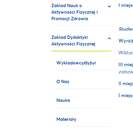
I miej
Zakład Nauk o
Aktywności Fizycznej i
Promocji Zdrowia
Studen
Zakład Dydaktyki
Wyróżn
Aktywności Fizycznej
Wiktor
Wykładowcy/dyżur
III mie
zabaw 
O Nas
II miej
I miej
Nauka
Materiały