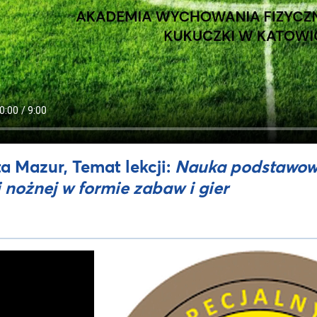
a Mazur, Temat lekcji:
Nauka podstawow
i nożnej w formie zabaw i gier