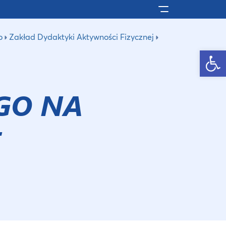
Pokaż/ukryj men
o
Zakład Dydaktyki Aktywności Fizycznej
Otwórz pasek narzędzi
EGO NA
F