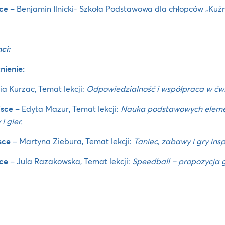
sce
– Benjamin Ilnicki- Szkoła Podstawowa dla chłopców „Kuźni
ci:
ienie:
ia Kurzac, Temat lekcji:
Odpowiedzialność i współpraca w ćwi
jsce
– Edyta Mazur, Temat lekcji:
Nauka podstawowych element
i gier.
sce
– Martyna Ziebura, Temat lekcji:
Taniec, zabawy i gry ins
sce
– Jula Razakowska, Temat lekcji:
Speedball – propozycja 