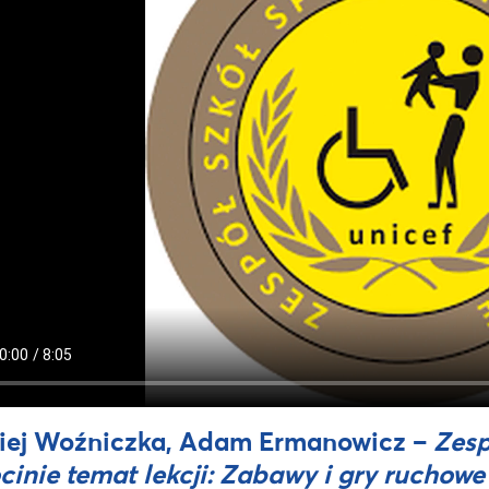
iej Woźniczka, Adam Ermanowicz –
Zesp
cinie temat lekcji: Zabawy i gry ruchowe