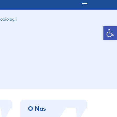
Pokaż/ukryj men
obiologii
Otwórz pasek narzędzi
O Nas