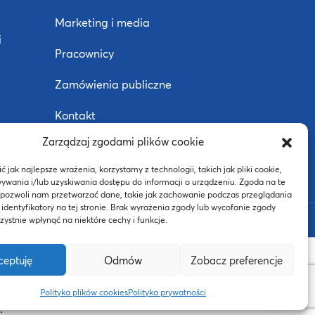
Marketing i media
i
Pracownicy
Zamówienia publiczne
Kontakt
Zarządzaj zgodami plików cookie
Deklaracja dostępności
j
 jak najlepsze wrażenia, korzystamy z technologii, takich jak pliki cookie,
ywania i/lub uzyskiwania dostępu do informacji o urządzeniu. Zgoda na te
 pozwoli nam przetwarzać dane, takie jak zachowanie podczas przeglądania
 identyfikatory na tej stronie. Brak wyrażenia zgody lub wycofanie zgody
BIP
ystnie wpłynąć na niektóre cechy i funkcje.
ceptuję
Odmów
Zobacz preferencje
ego oraz budżetu państwa w ramach
Polityka plików cookies
Polityka prywatności
.