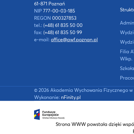
61-871 Poznań
Strukt
NIP
777-00-03-185
REGON
000327853
Admin
tel.:
(+48) 61 835 50 00
fax:
(+48) 61 835 50 99
Wydzia
e-mail:
office@awf.poznan.pl
Wydzi
Filia
Wlkp.
Szkoła
Praco
©
2026
Akademia Wychowania Fizycznego w 
Wykonanie:
nFinity.pl
Strona WWW powstała dzięki współ