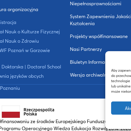
Niepełnosprawnościami
ura organizacyjna
System Zapewnienia Jakośc
istracja
Kształcenia
ł Nauk o Kulturze Fizycznej
Projekty współfinansowane
ał Nauk o Zdrowiu
Nasi Partnerzy
 AWF Poznań w Gorzowie
Biuletyn Informacji Publiczne
 Doktorska | Doctoral School
Aby zapewnić
Wersja archiwalna strony
wnia języków obcych
do przechow
technologie
lub unikalne
Poznaniu
może niekorz
Ak
finansowaniu ze środków Europejskiego Funduszu Społeczn
Programu Operacyjnego Wiedza Edukacja Rozwój 2014-2020