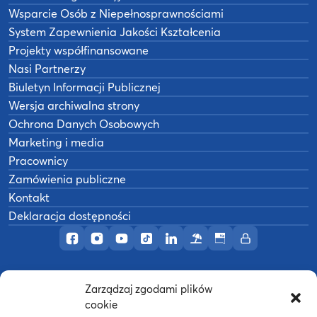
Wsparcie Osób z Niepełnosprawnościami
System Zapewnienia Jakości Kształcenia
Projekty współfinansowane
Nasi Partnerzy
Biuletyn Informacji Publicznej
Wersja archiwalna strony
Ochrona Danych Osobowych
Marketing i media
Pracownicy
Zamówienia publiczne
Kontakt
Deklaracja dostępności
Profil AWF Poznań w serwisie Facebook
Profil AWF Poznań w serwisie Instagram
Profil AWF Poznań w serwisie YouTub
Profil AWF Poznań w serwisie Tik
Profil AWF Poznań w serwisi
Ośrodek wypoczynkowy
Biuletyn Informacji
Intranet
Zarządzaj zgodami plików
©
2026
Akademia Wychowania Fizycznego w
cookie
B
Poznaniu