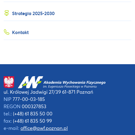
Strategia 2025-2030
Kontakt
ul. Królowej Jadwigi 27/39
61-871 Poznań
NIP
777-00-03-185
REGON
000327853
tel.:
(+48) 61 835 50 00
fax:
(+48) 61 835 50 99
e-mail:
office@awf.poznan.pl