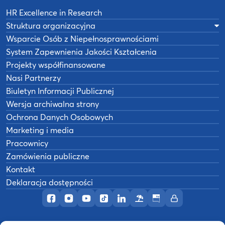
HR Excellence in Research
Struktura organizacyjna
Wsparcie Osób z Niepełnosprawnościami
System Zapewnienia Jakości Kształcenia
Projekty współfinansowane
Nasi Partnerzy
Biuletyn Informacji Publicznej
Wersja archiwalna strony
Ochrona Danych Osobowych
Marketing i media
Pracownicy
Zamówienia publiczne
Kontakt
Deklaracja dostępności
Profil AWF Poznań w serwisie Facebook
Profil AWF Poznań w serwisie Instagram
Profil AWF Poznań w serwisie YouTub
Profil AWF Poznań w serwisie Tik
Profil AWF Poznań w serwisi
Ośrodek wypoczynkowy
Biuletyn Informacji
Intranet