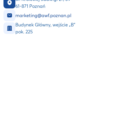
61-871 Poznań
marketing@awf.poznan.pl
Budynek Główny, wejście „B”
pok. 225