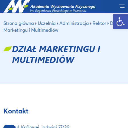
Po
Otwórz pasek narzędzi
Strona główna
Uczelnia
Administracja
Rektor
Dział
Marketingu i Multimediów
DZIAŁ MARKETINGU I
MULTIMEDIÓW
Kontakt
ul. Królowej Jadwigi 27/39