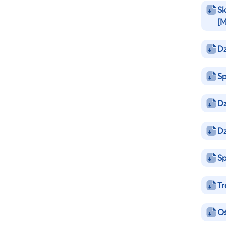
Sk
[
Dz
Sp
Dz
Dz
Sp
Tr
Oś