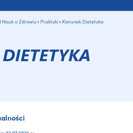
ł Nauk o Zdrowiu
Praktyki
Kierunek Dietetyka
 DIETETYKA
alności
: 22.07.2026 r.: