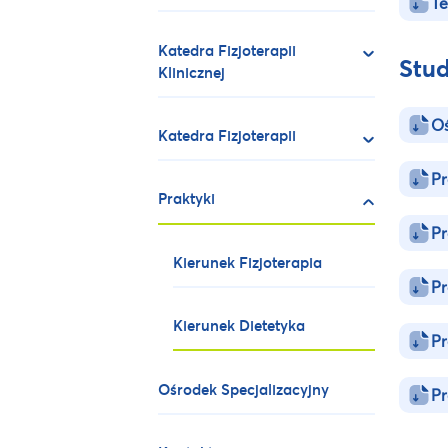
Te
Katedra Fizjoterapii
Stud
Klinicznej
Oś
Katedra Fizjoterapii
Pr
Praktyki
Pr
Kierunek Fizjoterapia
Pr
Kierunek Dietetyka
Pr
Ośrodek Specjalizacyjny
Pr