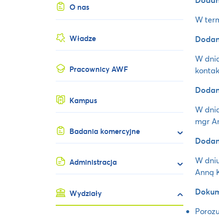
O nas
W term
Władze
Dodane
W dnia
Pracownicy AWF
kontak
Dodane
Kampus
W dnia
mgr An
Badania komercyjne
Dodane
W dniu
Administracja
Anną Ko
Dokume
Wydziały
Poroz