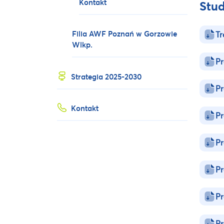
Kontakt
Stud
Filia AWF Poznań w Gorzowie
Tr
Wlkp.
Pr
Strategia 2025-2030
Pr
Kontakt
Pr
Pr
Pr
Pr
Pr