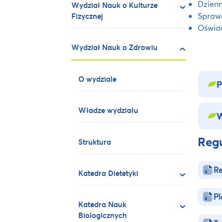
Dzienn
Wydział Nauk o Kulturze
Spraw
Fizycznej
Oświa
Wydział Nauk o Zdrowiu
O wydziale
P
Władze wydziału
W
Regu
Struktura
Re
Katedra Dietetyki
Pl
Katedra Nauk
Biologicznych