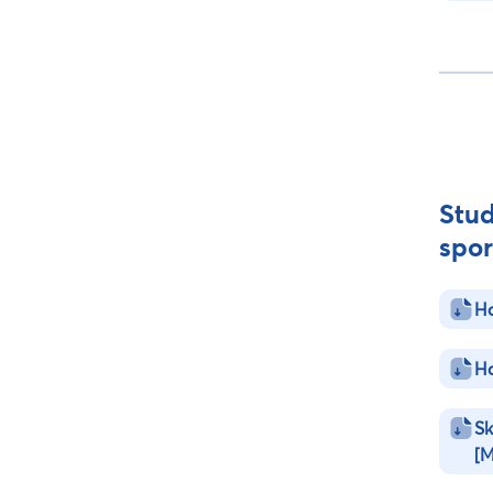
Stud
spor
Ha
H
Sk
[