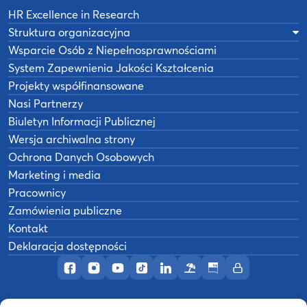
HR Excellence in Research
Struktura organizacyjna
Wsparcie Osób z Niepełnosprawnościami
System Zapewnienia Jakości Kształcenia
Projekty współfinansowane
Nasi Partnerzy
Biuletyn Informacji Publicznej
Wersja archiwalna strony
Ochrona Danych Osobowych
Marketing i media
Pracownicy
Zamówienia publiczne
Kontakt
Deklaracja dostępności
Profil AWF Poznań w serwisie Facebook
Profil AWF Poznań w serwisie Instagram
Profil AWF Poznań w serwisie YouTub
Profil AWF Poznań w serwisie Tik
Profil AWF Poznań w serwisi
Ośrodek wypoczynkowy
Biuletyn Informacji
Intranet