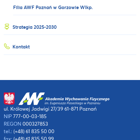
Filia AWF Poznań w Gorzowie Wlkp.
Strategia 2025-2030
Kontakt
ul. Królowej Jadwigi 27/39
61-871 Poznań
NIP
777-00-03-185
REGON
000327853
tel.:
(+48) 61 835 50 00
fax:
(+48) 61 835 50 99