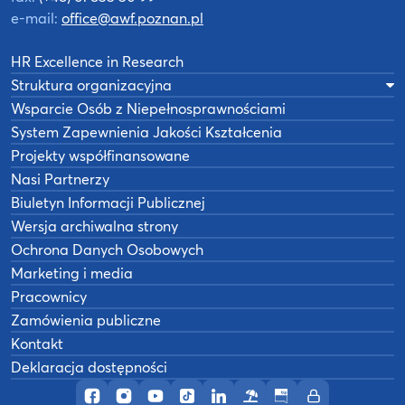
e-mail:
office@awf.poznan.pl
HR Excellence in Research
Struktura organizacyjna
Wsparcie Osób z Niepełnosprawnościami
System Zapewnienia Jakości Kształcenia
Projekty współfinansowane
Nasi Partnerzy
Biuletyn Informacji Publicznej
Wersja archiwalna strony
Ochrona Danych Osobowych
Marketing i media
Pracownicy
Zamówienia publiczne
Kontakt
Deklaracja dostępności
Profil AWF Poznań w serwisie Facebook
Profil AWF Poznań w serwisie Instagram
Profil AWF Poznań w serwisie YouTub
Profil AWF Poznań w serwisie Tik
Profil AWF Poznań w serwisi
Ośrodek wypoczynkowy
Biuletyn Informacji
Intranet