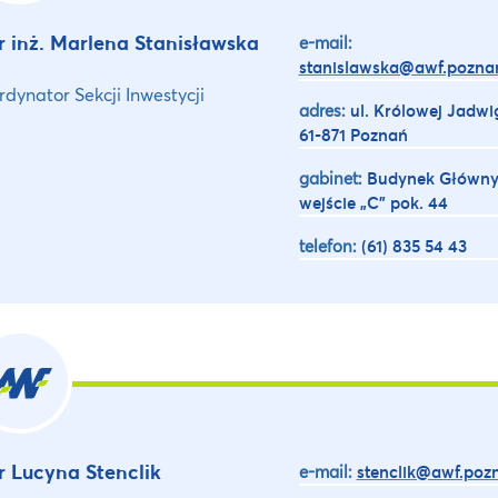
 inż. Marlena Stanisławska
e-mail:
stanislawska@awf.poznan
rdynator Sekcji Inwestycji
adres:
ul. Królowej Jadwi
61-871 Poznań
gabinet:
Budynek Główny
wejście „C” pok. 44
telefon:
(61) 835 54 43
 Lucyna Stenclik
e-mail:
stenclik@awf.pozn