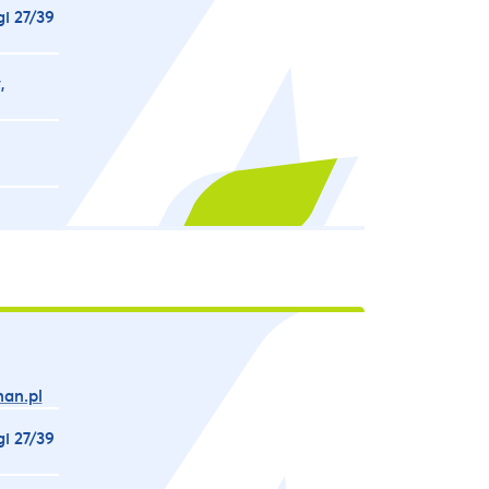
gi 27/39
,
an.pl
gi 27/39