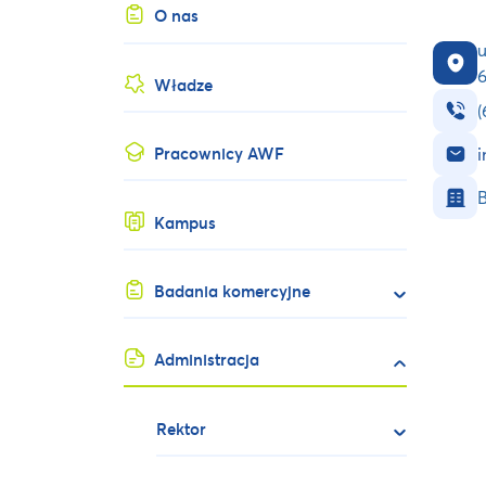
O nas
u
6
Władze
(
Pracownicy AWF
B
Kampus
Badania komercyjne
Administracja
Rektor