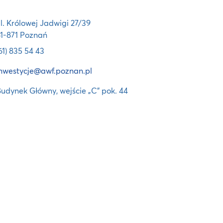
l. Królowej Jadwigi 27/39
1-871 Poznań
61) 835 54 43
inwestycje@awf.poznan.pl
udynek Główny, wejście „C” pok. 44