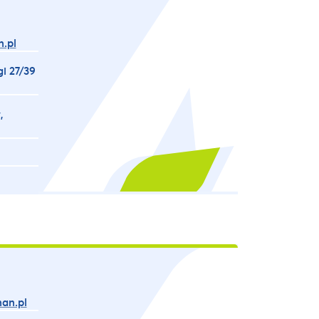
.pl
gi 27/39
,
an.pl