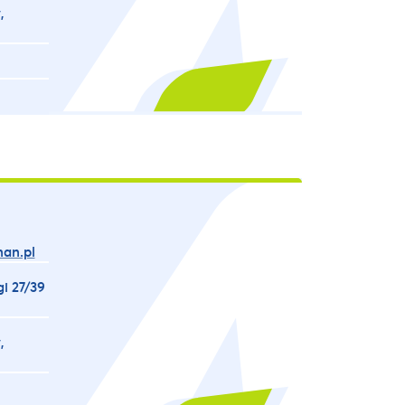
,
an.pl
gi 27/39
,