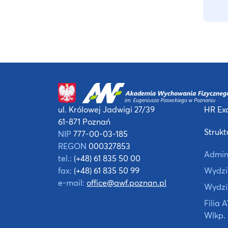
ul. Królowej Jadwigi 27/39
HR Exc
61-871 Poznań
Strukt
NIP
777-00-03-185
REGON
000327853
Admin
tel.:
(+48) 61 835 50 00
fax:
(+48) 61 835 50 99
Wydzia
e-mail:
office@awf.poznan.pl
Wydzi
Filia
Wlkp.