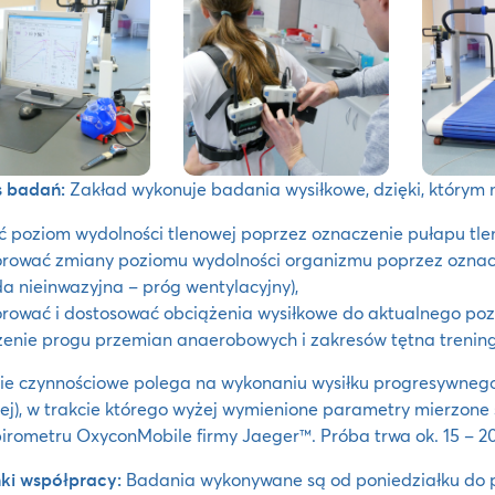
s badań:
Zakład wykonuje badania wysiłkowe, dzięki, który
ić poziom wydolności tlenowej poprzez oznaczenie pułapu tl
orować zmiany poziomu wydolności organizmu poprzez ozna
a nieinwazyjna – próg wentylacyjny),
rować i dostosować obciążenia wysiłkowe do aktualnego po
enie progu przemian anaerobowych i zakresów tętna trenin
e czynnościowe polega na wykonaniu wysiłku progresywnego
j), w trakcie którego wyżej wymienione parametry mierzon
irometru OxyconMobile firmy Jaeger™. Próba trwa ok. 15 – 20
ki współpracy:
Badania wykonywane są od poniedziałku do 