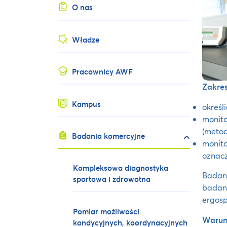
O nas
Władze
Pracownicy AWF
Zakre
Kampus
określ
monit
(metod
Badania komercyjne
monito
oznacz
Kompleksowa diagnostyka
Badani
sportowa i zdrowotna
badane
ergosp
Pomiar możliwości
Warun
kondycyjnych, koordynacyjnych