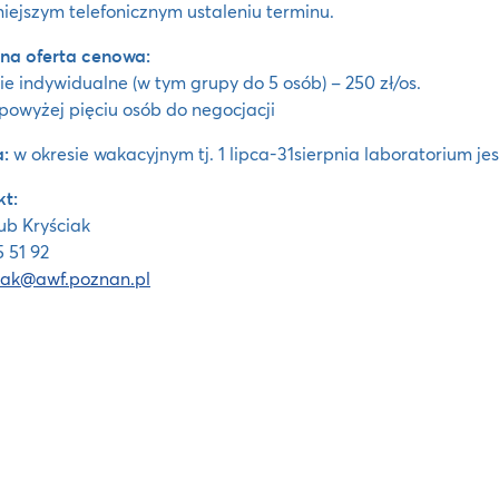
iejszym telefonicznym ustaleniu terminu.
na oferta cenowa:
e indywidualne (w tym grupy do 5 osób) – 250 zł/os.
powyżej pięciu osób do negocjacji
:
w okresie wakacyjnym tj. 1 lipca-31sierpnia laboratorium jes
t:
ub Kryściak
5 51 92
ciak@awf.poznan.pl