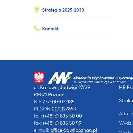
Strategia 2025-2030
Kontakt
ul. Królowej Jadwigi 27/39
HR Exc
61-871 Poznań
Strukt
NIP
777-00-03-185
REGON
000327853
Admin
tel.:
(+48) 61 835 50 00
fax:
(+48) 61 835 50 99
Wydzia
e-mail:
office@awf.poznan.pl
Wydzi