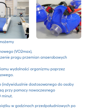
m możemy
enowego (VO2max),
czenie progu przemian anaerobowych
ziomu wydolności organizmu poprzez
gowego.
 (indywidualnie dostosowanego do osoby
e są przy pomocy nowoczesnego
 minut.
piątku w godzinach przedpołudniowych po