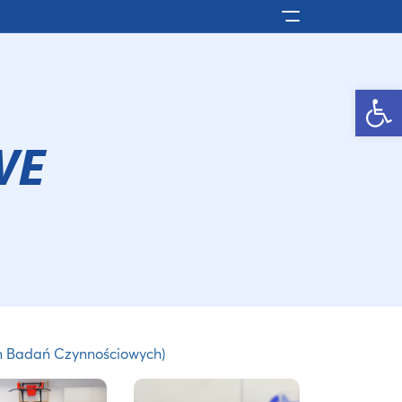
Pokaż/ukryj men
Otwórz pasek narzędzi
WE
um Badań Czynnościowych)