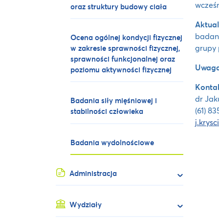
wcześn
oraz struktury budowy ciała
Aktual
badani
Ocena ogólnej kondycji fizycznej
grupy 
w zakresie sprawności fizycznej,
sprawności funkcjonalnej oraz
Uwaga
poziomu aktywności fizycznej
Kontak
dr Jak
Badania siły mięśniowej i
(61) 83
stabilności człowieka
j.krys
Badania wydolnościowe
Administracja
Wydziały