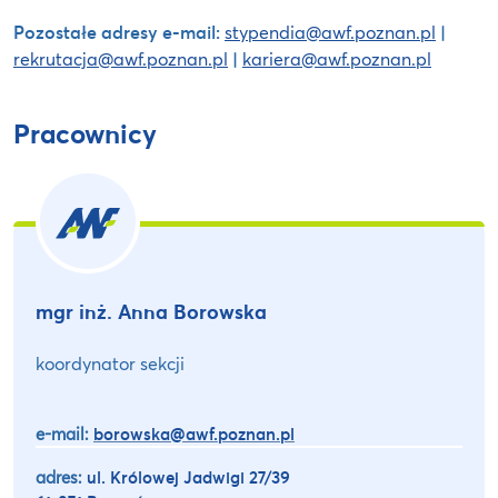
Pozostałe adresy e-mail:
stypendia@awf.poznan.pl
|
rekrutacja@awf.poznan.pl
|
kariera@awf.poznan.pl
Pracownicy
mgr inż. Anna Borowska
koordynator sekcji
e-mail:
borowska@awf.poznan.pl
adres:
ul. Królowej Jadwigi 27/39