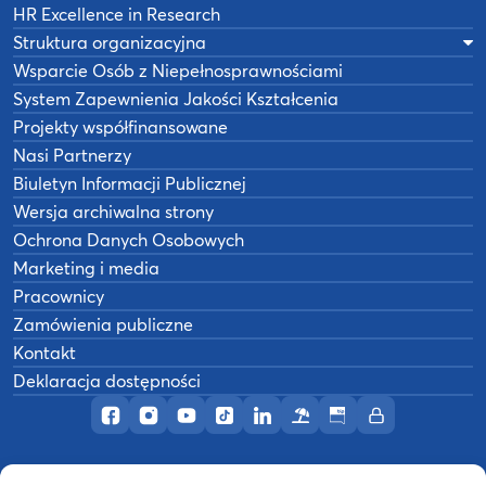
HR Excellence in Research
Struktura organizacyjna
Wsparcie Osób z Niepełnosprawnościami
System Zapewnienia Jakości Kształcenia
Projekty współfinansowane
Nasi Partnerzy
Biuletyn Informacji Publicznej
Wersja archiwalna strony
Ochrona Danych Osobowych
Marketing i media
Pracownicy
Zamówienia publiczne
Kontakt
Deklaracja dostępności
Profil AWF Poznań w serwisie Facebook
Profil AWF Poznań w serwisie Instagram
Profil AWF Poznań w serwisie YouTub
Profil AWF Poznań w serwisie Tik
Profil AWF Poznań w serwisi
Ośrodek wypoczynkowy
Biuletyn Informacji
Intranet