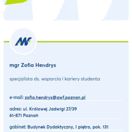
mgr Zofia Hendrys
specjalista ds. wsparcia i kariery studenta
e-mail:
zofia.hendrys@awf.poznan.pl
adres:
ul. Królowej Jadwigi 27/39
61-871 Poznań
gabinet:
Budynek Dydaktyczny, I piętro, pok. 131