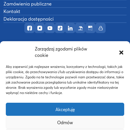
Zamówienia publiczne
Kontakt
Deklaracja dostępności
Profil AWF Poznań w serwisie Facebook
Profil AWF Poznań w serwisie Instagram
Profil AWF Poznań w serwisie YouTub
Profil AWF Poznań w serwisie Tik
Profil AWF Poznań w serwisi
Ośrodek wypoczynkowy
Biuletyn Informacji
Intranet
Zarządzaj zgodami plików
©
2026
Akademia Wychowania Fizycznego w
cookie
B
Poznaniu
Wykonanie:
nFinity.pl
Aby zapewnić jak najlepsze wrażenia, korzystamy z technologii, takich jak
pliki cookie, do przechowywania i/lub uzyskiwania dostępu do informacji o
urządzeniu. Zgoda na te technologie pozwoli nam przetwarzać dane, takie
jak zachowanie podczas przeglądania lub unikalne identyfikatory na tej
stronie. Brak wyrażenia zgody lub wycofanie zgody może niekorzystnie
wpłynąć na niektóre cechy i funkcje.
Akceptuję
Odmów