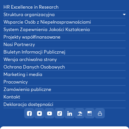
HR Excellence in Research
Struktura organizacyjna
Wsparcie Osób z Niepełnosprawnościami
System Zapewnienia Jakości Kształcenia
Projekty współfinansowane
Nasi Partnerzy
Biuletyn Informacji Publicznej
Wersja archiwalna strony
Ochrona Danych Osobowych
Marketing i media
Pracownicy
Zamówienia publiczne
Kontakt
Deklaracja dostępności
Profil AWF Poznań w serwisie Facebook
Profil AWF Poznań w serwisie Instagram
Profil AWF Poznań w serwisie YouTub
Profil AWF Poznań w serwisie Tik
Profil AWF Poznań w serwisi
Ośrodek wypoczynkowy
Biuletyn Informacji
Intranet