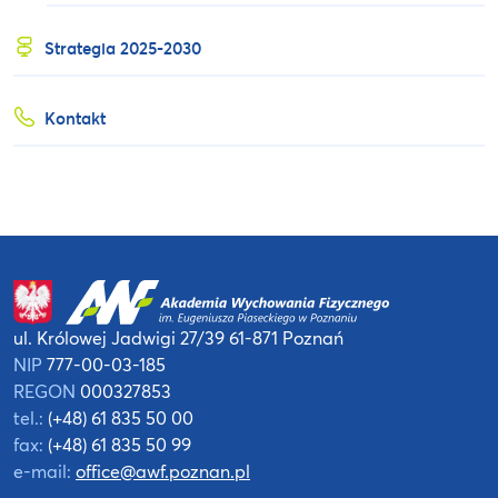
Strategia 2025-2030
Kontakt
ul. Królowej Jadwigi 27/39
61-871 Poznań
NIP
777-00-03-185
REGON
000327853
tel.:
(+48) 61 835 50 00
fax:
(+48) 61 835 50 99
e-mail:
office@awf.poznan.pl