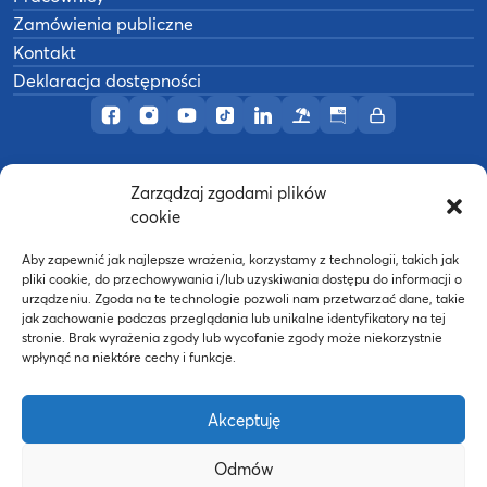
Zamówienia publiczne
Kontakt
Deklaracja dostępności
Profil AWF Poznań w serwisie Facebook
Profil AWF Poznań w serwisie Instagram
Profil AWF Poznań w serwisie YouTub
Profil AWF Poznań w serwisie Tik
Profil AWF Poznań w serwisi
Ośrodek wypoczynkowy
Biuletyn Informacji
Intranet
Zarządzaj zgodami plików
©
2026
Akademia Wychowania Fizycznego w
cookie
B
Poznaniu
Wykonanie:
nFinity.pl
Aby zapewnić jak najlepsze wrażenia, korzystamy z technologii, takich jak
pliki cookie, do przechowywania i/lub uzyskiwania dostępu do informacji o
urządzeniu. Zgoda na te technologie pozwoli nam przetwarzać dane, takie
jak zachowanie podczas przeglądania lub unikalne identyfikatory na tej
stronie. Brak wyrażenia zgody lub wycofanie zgody może niekorzystnie
wpłynąć na niektóre cechy i funkcje.
Akceptuję
Odmów