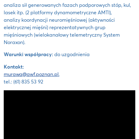
analiza sił generowanych fazach podporowych stóp, kul,
lasek itp. (2 platformy dynamometryczne AMTI),
analizy koordynacji neuromięśniowej (aktywności
elektrycznej mięśni) reprezentatywnych grup
mięśniowych (wielokanałowy telemetryczny System
Noraxon).
Warunki współpracy:
do uzgodnienia
Kontakt:
murawa@awf.poznan.pl
,
tel.: (61) 835 53 92