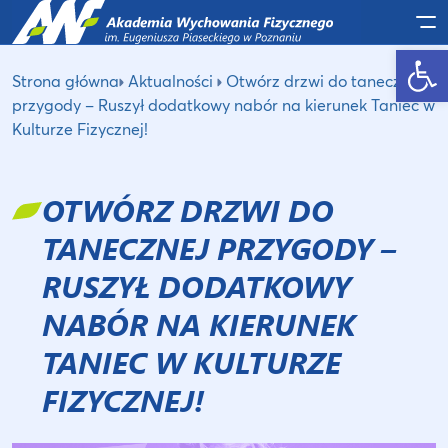
Po
Otwórz pasek narzędzi
Strona główna
Aktualności
Otwórz drzwi do tanecznej
przygody – Ruszył dodatkowy nabór na kierunek Taniec w
Kulturze Fizycznej!
OTWÓRZ DRZWI DO
TANECZNEJ PRZYGODY –
RUSZYŁ DODATKOWY
NABÓR NA KIERUNEK
TANIEC W KULTURZE
FIZYCZNEJ!