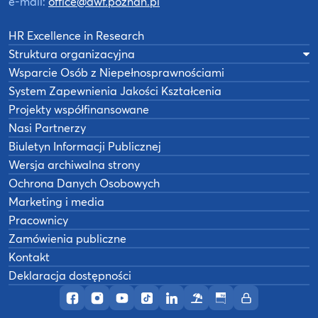
e-mail:
office@awf.poznan.pl
HR Excellence in Research
Struktura organizacyjna
Wsparcie Osób z Niepełnosprawnościami
System Zapewnienia Jakości Kształcenia
Projekty współfinansowane
Nasi Partnerzy
Biuletyn Informacji Publicznej
Wersja archiwalna strony
Ochrona Danych Osobowych
Marketing i media
Pracownicy
Zamówienia publiczne
Kontakt
Deklaracja dostępności
Profil AWF Poznań w serwisie Facebook
Profil AWF Poznań w serwisie Instagram
Profil AWF Poznań w serwisie YouTub
Profil AWF Poznań w serwisie Tik
Profil AWF Poznań w serwisi
Ośrodek wypoczynkowy
Biuletyn Informacji
Intranet