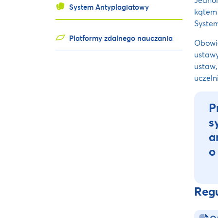
System Antyplagiatowy
kątem 
System
Platformy zdalnego nauczania
Obowi
ustawy
ustaw,
uczeln
P
s
a
o
Reg