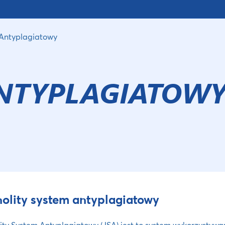
Antyplagiatowy
ANTYPLAGIATOW
olity system antyplagiatowy
ity System Antyplagiatowy (JSA) jest to system wykorzysty