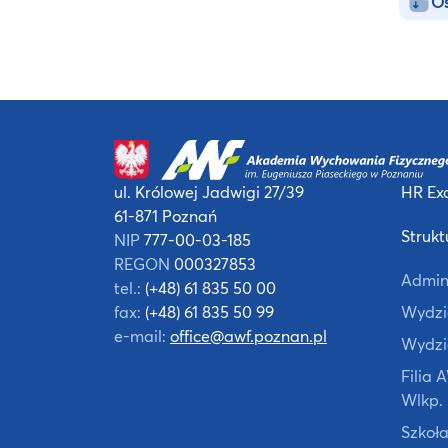
Oś
ul. Królowej Jadwigi 27/39
HR Exc
61-871 Poznań
Strukt
NIP
777-00-03-185
REGON
000327853
Admin
tel.:
(+48) 61 835 50 00
fax:
(+48) 61 835 50 99
Wydzia
e-mail:
office@awf.poznan.pl
Wydzi
Filia
Wlkp.
Szkoła