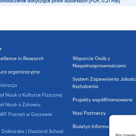
wiadczenie dotyczące praw autorskich
[PDF, 0.21 MB]
ellence in Research
Wsparcie Osób z
Niepełnosprawnościami
ura organizacyjna
System Zapewnienia Jakośc
istracja
Kształcenia
ł Nauk o Kulturze Fizycznej
Projekty współfinansowane
ał Nauk o Zdrowiu
Nasi Partnerzy
 AWF Poznań w Gorzowie
Biuletyn Informacji Publiczne
 Doktorska | Doctoral School
Aby zapewnić