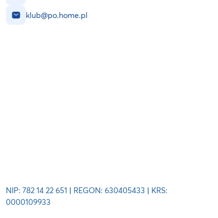
klub@po.home.pl
NIP: 782 14 22 651
|
REGON: 630405433
|
KRS:
0000109933