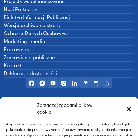
Projekty współfinansowane
Nasi Partnerzy
Biuletyn Informacji Publicznej
Wersja archiwalna strony
Ochrona Danych Osobowych
Marketing i media
Pracownicy
Zamówienia publiczne
Kontakt
Deklaracja dostępności
Profil AWF Poznań w serwisie Facebook
Profil AWF Poznań w serwisie Instagram
Profil AWF Poznań w serwisie YouTub
Profil AWF Poznań w serwisie Tik
Profil AWF Poznań w serwisi
Ośrodek wypoczynkowy
Biuletyn Informacji
Intranet
Zarządzaj zgodami plików
©
2026
Akademia Wychowania Fizycznego w
cookie
B
Poznaniu
Wykonanie:
nFinity.pl
Aby zapewnić jak najlepsze wrażenia, korzystamy z technologii, takich jak
pliki cookie, do przechowywania i/lub uzyskiwania dostępu do informacji o
urządzeniu. Zgoda na te technologie pozwoli nam przetwarzać dane, takie