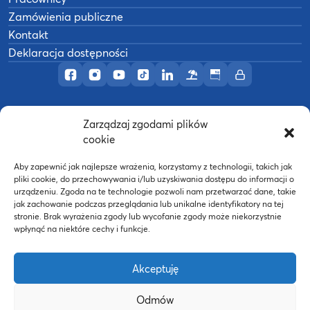
Zamówienia publiczne
Kontakt
Deklaracja dostępności
Profil AWF Poznań w serwisie Facebook
Profil AWF Poznań w serwisie Instagram
Profil AWF Poznań w serwisie YouTub
Profil AWF Poznań w serwisie Tik
Profil AWF Poznań w serwisi
Ośrodek wypoczynkowy
Biuletyn Informacji
Intranet
Zarządzaj zgodami plików
©
2026
Akademia Wychowania Fizycznego w
cookie
B
Poznaniu
Wykonanie:
nFinity.pl
Aby zapewnić jak najlepsze wrażenia, korzystamy z technologii, takich jak
pliki cookie, do przechowywania i/lub uzyskiwania dostępu do informacji o
urządzeniu. Zgoda na te technologie pozwoli nam przetwarzać dane, takie
jak zachowanie podczas przeglądania lub unikalne identyfikatory na tej
stronie. Brak wyrażenia zgody lub wycofanie zgody może niekorzystnie
wpłynąć na niektóre cechy i funkcje.
Akceptuję
Odmów