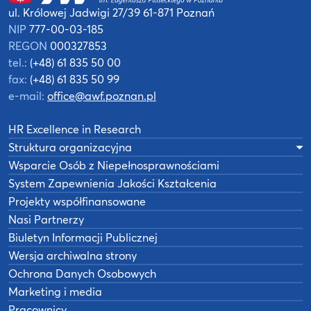
ul. Królowej Jadwigi 27/39
61-871 Poznań
NIP
777-00-03-185
REGON
000327853
tel.:
(+48) 61 835 50 00
fax:
(+48) 61 835 50 99
e-mail:
office@awf.poznan.pl
HR Excellence in Research
Struktura organizacyjna
Wsparcie Osób z Niepełnosprawnościami
System Zapewnienia Jakości Kształcenia
Projekty współfinansowane
Nasi Partnerzy
Biuletyn Informacji Publicznej
Wersja archiwalna strony
Ochrona Danych Osobowych
Marketing i media
Pracownicy