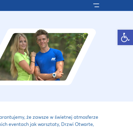
Pokaż/ukryj men
Otwórz pasek narzędzi
arantujemy, że zawsze w świetnej atmosferze
ch eventach jak warsztaty, Drzwi Otwarte,