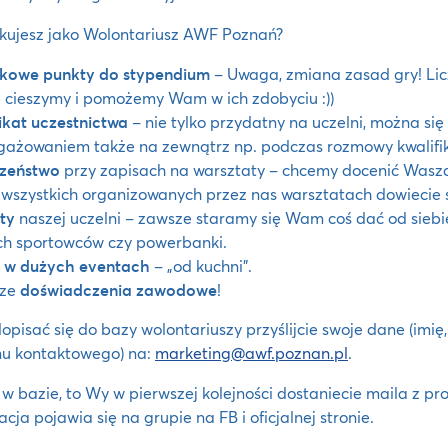
kujesz jako Wolontariusz AWF Poznań?
kowe punkty do stypendium
– Uwaga, zmiana zasad gry! Lic
ę cieszymy i pomożemy Wam w ich zdobyciu :))
ikat uczestnictwa
– nie tylko przydatny na uczelni, można si
gażowaniem także na zewnątrz np. podczas rozmowy kwalifik
szeństwo
przy zapisach na warsztaty – chcemy docenić Wasz
 wszystkich organizowanych przez nas warsztatach dowiecie si
ty
naszej uczelni – zawsze staramy się Wam coś dać od siebie,
h sportowców czy powerbanki.
ł w dużych eventach
– „od kuchni”.
sze
doświadczenia zawodowe
!
opisać się do bazy wolontariuszy przyślijcie swoje dane (imię
nu kontaktowego) na:
marketing@awf.poznan.pl
.
w bazie, to Wy w pierwszej kolejności dostaniecie maila z pr
acja pojawia się na grupie na FB i oficjalnej stronie.