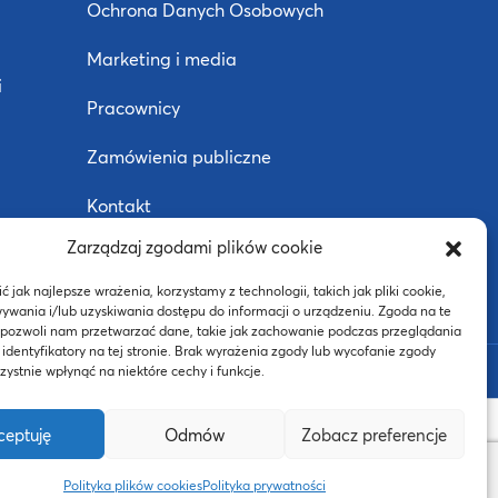
Ochrona Danych Osobowych
Marketing i media
i
Pracownicy
Zamówienia publiczne
Kontakt
Zarządzaj zgodami plików cookie
Deklaracja dostępności
j
 jak najlepsze wrażenia, korzystamy z technologii, takich jak pliki cookie,
ywania i/lub uzyskiwania dostępu do informacji o urządzeniu. Zgoda na te
 pozwoli nam przetwarzać dane, takie jak zachowanie podczas przeglądania
 identyfikatory na tej stronie. Brak wyrażenia zgody lub wycofanie zgody
BIP
ystnie wpłynąć na niektóre cechy i funkcje.
ceptuję
Odmów
Zobacz preferencje
ego oraz budżetu państwa w ramach
Polityka plików cookies
Polityka prywatności