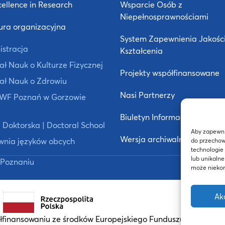
ellence in Research
Wsparcie Osób z
Niepełnosprawnościami
ura organizacyjna
System Zapewnienia Jakośc
istracja
Kształcenia
ł Nauk o Kulturze Fizycznej
Projekty współfinansowane
ał Nauk o Zdrowiu
Nasi Partnerzy
 AWF Poznań w Gorzowie
Biuletyn Informacji Publiczne
 Doktorska | Doctoral School
Aby zapewnić
Wersja archiwalna strony
wnia języków obcych
do przechow
technologie
lub unikalne
Poznaniu
może niekorz
Ak
finansowaniu ze środków Europejskiego Funduszu Społeczn