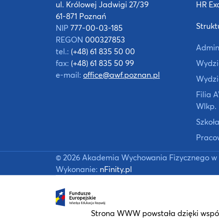
ul. Królowej Jadwigi 27/39
HR Exc
61-871 Poznań
Strukt
NIP
777-00-03-185
REGON
000327853
Admin
tel.:
(+48) 61 835 50 00
fax:
(+48) 61 835 50 99
Wydzia
e-mail:
office@awf.poznan.pl
Wydzi
Filia
Wlkp.
Szkoła
Praco
©
2026
Akademia Wychowania Fizycznego w 
Wykonanie:
nFinity.pl
Strona WWW powstała dzięki współ