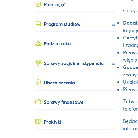
Plan zajęć
Co zys
Dodat
Program studiów
(my si
Certyf
Podział roku
i zaan
Pierw
więc o
Sprawy socjalne i stypendia
Gadże
znanyc
Udzia
Ubezpieczenia
Pierw
Żeby d
Sprawy finansowe
telefo
Będąc 
Praktyki
inform