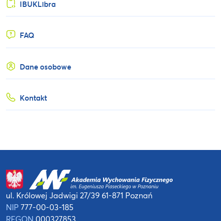
IBUKLibra
FAQ
Dane osobowe
Kontakt
ul. Królowej Jadwigi 27/39
61-871 Poznań
NIP
777-00-03-185
REGON
000327853