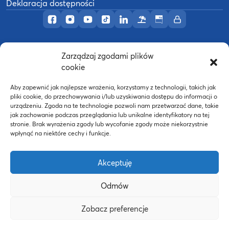
Deklaracja dostępności
Profil AWF Poznań w serwisie Facebook
Profil AWF Poznań w serwisie Instagram
Profil AWF Poznań w serwisie YouTub
Profil AWF Poznań w serwisie Tik
Profil AWF Poznań w serwisi
Ośrodek wypoczynkowy
Biuletyn Informacji
Intranet
Zarządzaj zgodami plików
©
2026
Akademia Wychowania Fizycznego w
cookie
B
Poznaniu
Wykonanie:
nFinity.pl
Aby zapewnić jak najlepsze wrażenia, korzystamy z technologii, takich jak
pliki cookie, do przechowywania i/lub uzyskiwania dostępu do informacji o
urządzeniu. Zgoda na te technologie pozwoli nam przetwarzać dane, takie
jak zachowanie podczas przeglądania lub unikalne identyfikatory na tej
stronie. Brak wyrażenia zgody lub wycofanie zgody może niekorzystnie
wpłynąć na niektóre cechy i funkcje.
Akceptuję
Odmów
Strona WWW powstała dzięki współfinansowaniu ze
Zobacz preferencje
środków Europejskiego Funduszu Społecznego oraz
budżetu państwa w ramach Programu Operacyjnego