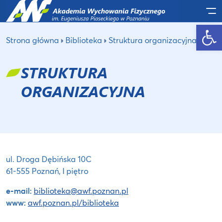
Po
Otwórz pasek narzędzi
Strona główna
Biblioteka
Struktura organizacyjna
STRUKTURA
ORGANIZACYJNA
ul. Droga Dębińska 10C
61-555 Poznań, I piętro
e-mail:
biblioteka@awf.poznan.pl
www:
awf.poznan.pl/biblioteka