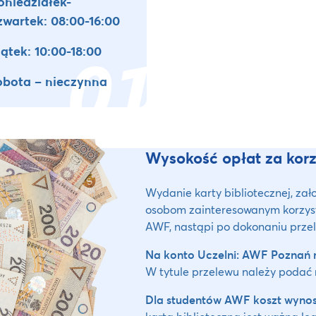
oniedziałek-
zwartek: 08:00-16:00
iątek: 10:00-18:00
obota – nieczynna
Wysokość opłat za korzy
Wydanie karty bibliotecznej, zał
osobom zainteresowanym korzyst
AWF, nastąpi po dokonaniu przel
Na konto Uczelni: AWF Poznań n
W tytule przelewu należy podać
Dla studentów AWF koszt wynosi