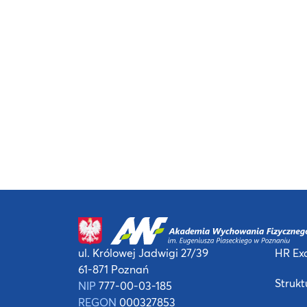
ul. Królowej Jadwigi 27/39
HR Exc
61-871 Poznań
Strukt
NIP
777-00-03-185
REGON
000327853