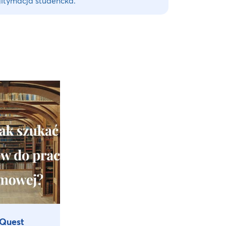
gitymacja studencka.
Quest