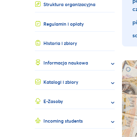
p
Struktura organizacyjna
c
p
Regulamin i opłaty
s
Historia i zbiory
Informacja naukowa
Katalogi i zbiory
E-Zasoby
Incoming students