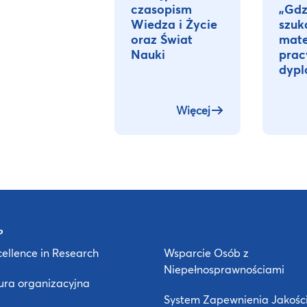
czasopism
„Gdzi
Wiedza i Życie
szuk
oraz Świat
mate
Nauki
prac
dypl
Więcej
ellence in Research
Wsparcie Osób z
Niepełnosprawnościami
ura organizacyjna
System Zapewnienia Jakośc