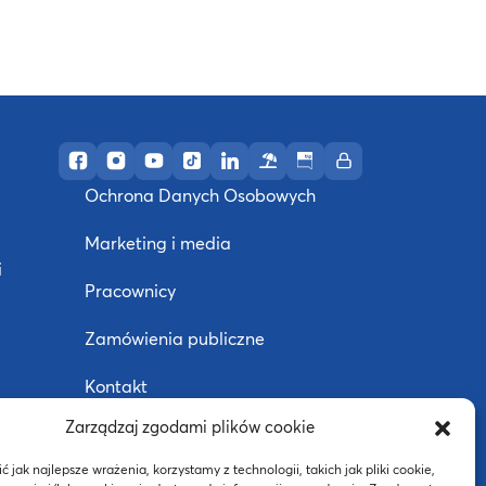
Profil AWF Poznań w serwisie Facebook
Profil AWF Poznań w serwisie Instagram
Profil AWF Poznań w serwisie YouTube
Profil AWF Poznań w serwisie TikTok
Profil AWF Poznań w serwisie Li
Ośrodek wypoczynkowy w U
Biuletyn Informacji Pub
Intranet
Ochrona Danych Osobowych
Marketing i media
i
Pracownicy
Zamówienia publiczne
Kontakt
Zarządzaj zgodami plików cookie
Deklaracja dostępności
j
 jak najlepsze wrażenia, korzystamy z technologii, takich jak pliki cookie,