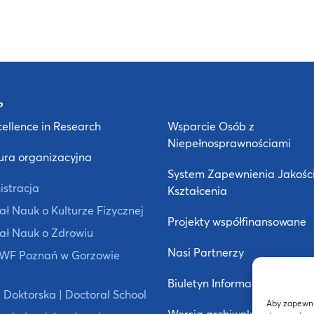
ellence in Research
Wsparcie Osób z
Niepełnosprawnościami
ura organizacyjna
System Zapewnienia Jakośc
istracja
Kształcenia
ł Nauk o Kulturze Fizycznej
Projekty współfinansowane
ał Nauk o Zdrowiu
Nasi Partnerzy
 AWF Poznań w Gorzowie
Biuletyn Informacji Publiczne
 Doktorska | Doctoral School
Aby zapewnić
Wersja archiwalna strony