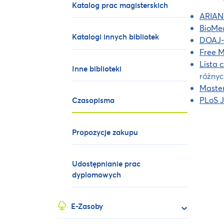
Katalog prac magisterskich
ARIAN
BioMed
Katalogi innych bibliotek
DOAJ-D
Free M
Lista 
Inne biblioteki
różnyc
Master
PLoS J
Czasopisma
Propozycje zakupu
Udostępnianie prac
dyplomowych
E-Zasoby