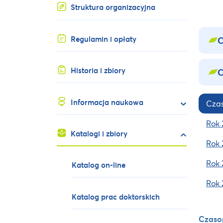
Struktura organizacyjna
Regulamin i opłaty
C
Historia i zbiory
C
Informacja naukowa
Czas
Rok 
Katalogi i zbiory
Rok 
Rok 
Katalog on-line
Rok 
Katalog prac doktorskich
Czasop