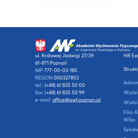
ul. Królowej Jadwigi 27/39
HR Exc
61-871 Poznań
Strukt
NIP
777-00-03-185
REGON
000327853
Admin
tel.:
(+48) 61 835 50 00
fax:
(+48) 61 835 50 99
Wydzia
e-mail:
office@awf.poznan.pl
Wydzi
Filia
Wlkp.
Szkoła