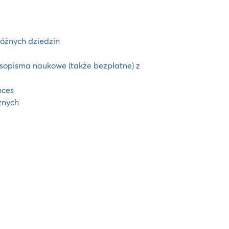
óżnych dziedzin
sopisma naukowe (także bezpłatne) z
nces
znych