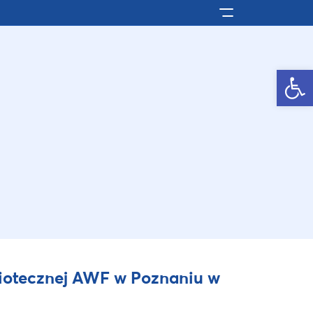
Pokaż/ukryj men
Otwórz pasek narzędzi
bliotecznej AWF w Poznaniu w