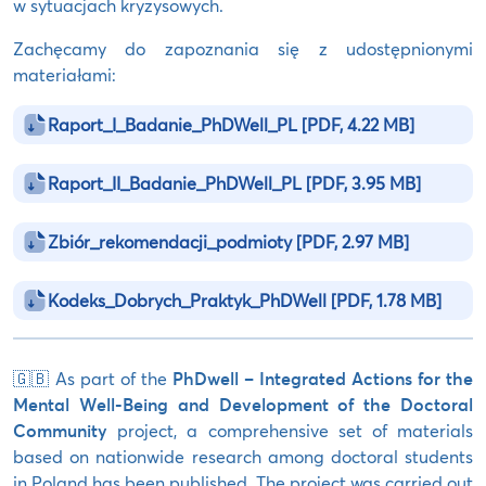
w sytuacjach kryzysowych.
Zachęcamy do zapoznania się z udostępnionymi
materiałami:
Raport_I_Badanie_PhDWell_PL
[PDF, 4.22 MB]
Raport_II_Badanie_PhDWell_PL
[PDF, 3.95 MB]
Zbiór_rekomendacji_podmioty
[PDF, 2.97 MB]
Kodeks_Dobrych_Praktyk_PhDWell
[PDF, 1.78 MB]
🇬🇧 As part of the
PhDwell – Integrated Actions for the
Mental Well-Being and Development of the Doctoral
Community
project, a comprehensive set of materials
based on nationwide research among doctoral students
in Poland has been published. The project was carried out