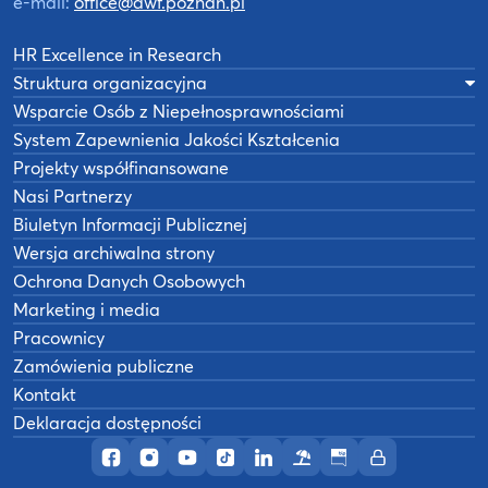
e-mail:
office@awf.poznan.pl
HR Excellence in Research
Struktura organizacyjna
Wsparcie Osób z Niepełnosprawnościami
System Zapewnienia Jakości Kształcenia
Projekty współfinansowane
Nasi Partnerzy
Biuletyn Informacji Publicznej
Wersja archiwalna strony
Ochrona Danych Osobowych
Marketing i media
Pracownicy
Zamówienia publiczne
Kontakt
Deklaracja dostępności
Profil AWF Poznań w serwisie Facebook
Profil AWF Poznań w serwisie Instagram
Profil AWF Poznań w serwisie YouTub
Profil AWF Poznań w serwisie Tik
Profil AWF Poznań w serwisi
Ośrodek wypoczynkowy
Biuletyn Informacji
Intranet