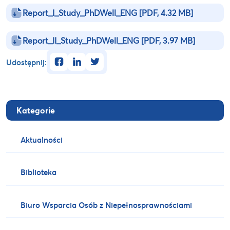
Report_I_Study_PhDWell_ENG
[PDF, 4.32 MB]
Report_II_Study_PhDWell_ENG
[PDF, 3.97 MB]
facebook
linkedin
twitter
Udostępnij:
Kategorie
Aktualności
Biblioteka
Biuro Wsparcia Osób z Niepełnosprawnościami